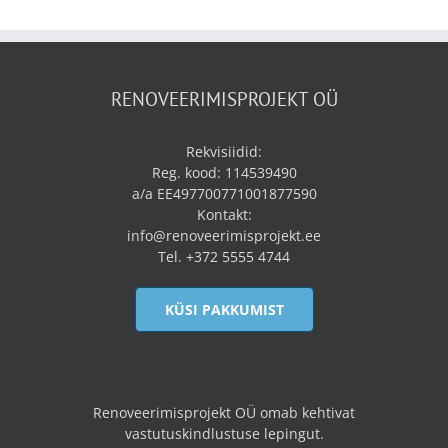
RENOVEERIMISPROJEKT OÜ
Rekvisiidid:
Reg. kood: 114539490
a/a EE497700771001877590
Kontakt:
info@renoveerimisprojekt.ee
Tel. +372 5555 4744
KÜSI PAKKUMIST
Renoveerimisprojekt OÜ omab kehtivat
vastutuskindlustuse lepingut.