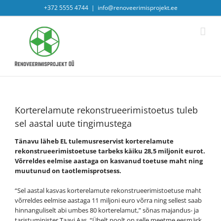
Skip
+372 5555 4744
|
info@renoveerimisprojekt.ee
to
content
Korterelamute rekonstrueerimistoetus tuleb
sel aastal uute tingimustega
Tänavu läheb EL tulemusreservist korterelamute
rekonstrueerimistoetuse tarbeks käiku 28,5 miljonit eurot.
Võrreldes eelmise aastaga on kasvanud toetuse maht ning
muutunud on taotlemisprotsess.
“Sel aastal kasvas korterelamute rekonstrueerimistoetuse maht
võrreldes eelmise aastaga 11 miljoni euro võrra ning sellest saab
hinnanguliselt abi umbes 80 korterelamut,” sõnas majandus- ja
taristuminister Taavi Aas. “Ühelt poolt on selle meetme eesmärk