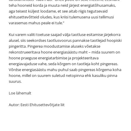
teha hooneid korda ja muuta neid järjest energiatõhusamaks,
aga teisest küljest loodame, et see aitab riigis tegutsevaid
ehitusettevõtteid oludes, kus kriisi tulemusena uusi tellimusi
varasemas mahus peale ei tule.”
Kui varem valiti toetuse saajad välja taotluse esitamise järjekorra
alusel, siis seekordses taotlusvoorus pannakse taotlejad hoopiski
pingeritta. Pingerea moodustamise aluseks võetakse
rekonstrueeritava hoone energiasäästu maht – mida suurem on
hoone praeguse energiatarbimise ja projekteeritava
energiavajaduse vahe, seda kõrgem on taotleja koht pingereas.
Võrdse energiasäästu mahu puhul saab pingereas kõrgema koha
hoone, millel on suurem suletud netopinna ehk kasuliku pinna
suurus.
Loe lähemalt
Autor:
Eesti Ehitusettevõtjate liit