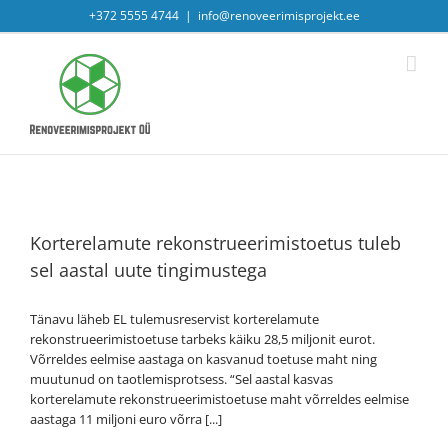
Skip
+372 5555 4744
|
info@renoveerimisprojekt.ee
to
content
Korterelamute rekonstrueerimistoetus tuleb
sel aastal uute tingimustega
Tänavu läheb EL tulemusreservist korterelamute
rekonstrueerimistoetuse tarbeks käiku 28,5 miljonit eurot.
Võrreldes eelmise aastaga on kasvanud toetuse maht ning
muutunud on taotlemisprotsess. “Sel aastal kasvas
korterelamute rekonstrueerimistoetuse maht võrreldes eelmise
aastaga 11 miljoni euro võrra [...]