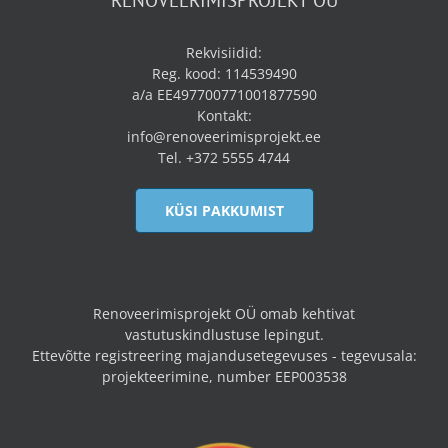
RENOVEERIMISPROJEKT OÜ
Rekvisiidid:
Reg. kood: 114539490
a/a EE497700771001877590
Kontakt:
info@renoveerimisprojekt.ee
Tel. +372 5555 4744
KÜSI PAKKUMIST
Renoveerimisprojekt OÜ omab kehtivat
vastutuskindlustuse lepingut.
Ettevõtte registreering majandusetegevuses - tegevusala:
projekteerimine, number EEP003538