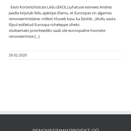
Eesti Korteriühistute Liidu (EKÜL) juhatuse esimees Andres
Jaadla kirjutab liidu ajakirjas Elamu, et Euroopas on algamas
renoveerimislaine, millest tõuseb kasu ka Eestile. „Mullu aasta
lõpul esitletud Euroopa roheleppe üheks
olulisemaks prioriteediks saab üle-euroopaline hoonete
renoveerimise [...]
26.02.2020