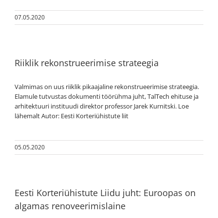
07.05.2020
Riiklik rekonstrueerimise strateegia
Valmimas on uus riiklik pikaajaline rekonstrueerimise strateegia.
Elamule tutvustas dokumenti töörühma juht, TalTech ehituse ja
arhitektuuri instituudi direktor professor Jarek Kurnitski. Loe
lähemalt Autor: Eesti Korteriühistute liit
05.05.2020
Eesti Korteriühistute Liidu juht: Euroopas on
algamas renoveerimislaine